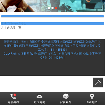
双法兰限位伸缩接头
共 1 条记录 1 页
沃特斯阀门（南京）有限公司,专营
蝶阀系列
止回阀系列
闸阀系列
冶炼阀门
其
他配件
其他阀门
平衡阀系列
排泥阀系列
等业务,有意向的客户请咨询我们，联
系电话：
18114458894
CopyRight © 版权所有:
沃特斯阀门（南京）有限公司
网站地图
XML
备案号:
苏
ICP备19014423号-1
电话咨询
短信咨询
留言咨询
查看地图