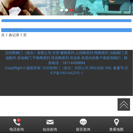
法兰金属软管
共 1 条记录 1 页
沃特斯阀门（南京）有限公司,专营
蝶阀系列
止回阀系列
闸阀系列
冶炼阀门
其
他配件
其他阀门
平衡阀系列
排泥阀系列
等业务,有意向的客户请咨询我们，联
系电话：
18114458894
CopyRight © 版权所有:
沃特斯阀门（南京）有限公司
网站地图
XML
备案号:
苏
ICP备19014423号-1
电话咨询
短信咨询
留言咨询
查看地图