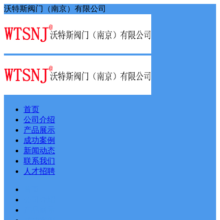
沃特斯阀门（南京）有限公司
首页
公司介绍
产品展示
成功案例
新闻动态
联系我们
人才招聘
首页
公司介绍
产品展示