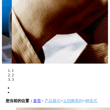
1
2
3
您当前的位置：
首页
>
产品展示
>
止回阀系列
>
静音式