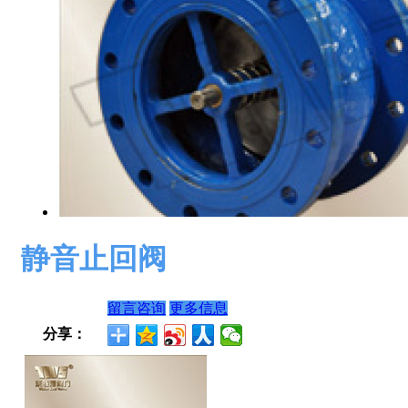
静音止回阀
留言咨询
更多信息
分享：